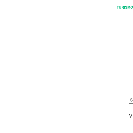
S
RENDICIÓN DE CUENTAS
TRANSPARENCIA
TURISMO
CONTÁCTENOS
V