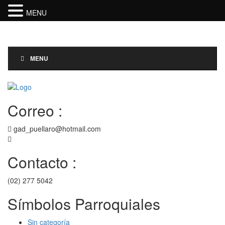
MENU
Toggle
Navigati
MENU
Correo :
gad_puellaro@hotmail.com
Contacto :
(02) 277 5042
Símbolos Parroquiales
Sin categoría