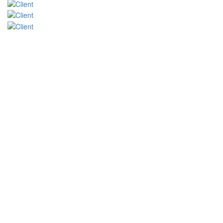
HORARIO
Lunes a viernes
De 08h00 a 13h00 y de 14h00 a 17h00
DIRECCION
Dirección:
Calle 24 de Mayo 349 y Sucre frente al parque
Central parroquia de Puéllaro.
COMO LLEGAR