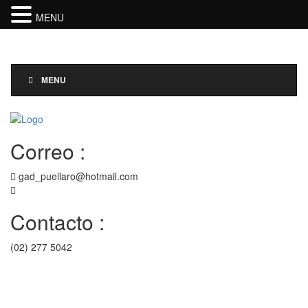
MENU
Toggle
Navigati
MENU
Correo :
gad_puellaro@hotmail.com
Contacto :
(02) 277 5042