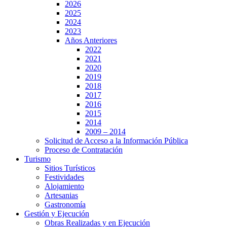
2026
2025
2024
2023
Años Anteriores
2022
2021
2020
2019
2018
2017
2016
2015
2014
2009 – 2014
Solicitud de Acceso a la Información Pública
Proceso de Contratación
Turismo
Sitios Turísticos
Festividades
Alojamiento
Artesanias
Gastronomía
Gestión y Ejecución
Obras Realizadas y en Ejecución